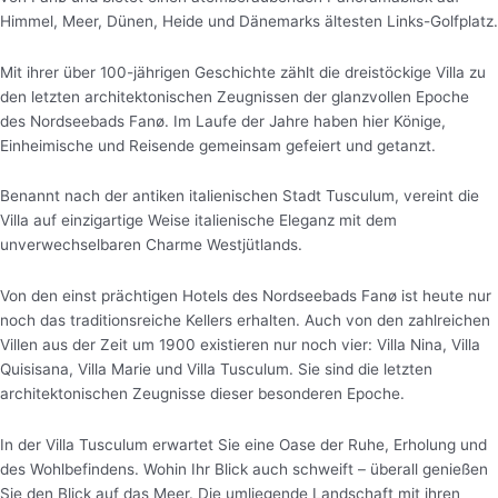
Himmel, Meer, Dünen, Heide und Dänemarks ältesten Links-Golfplatz.
Mit ihrer über 100-jährigen Geschichte zählt die dreistöckige Villa zu
den letzten architektonischen Zeugnissen der glanzvollen Epoche
des Nordseebads Fanø. Im Laufe der Jahre haben hier Könige,
Einheimische und Reisende gemeinsam gefeiert und getanzt.
Benannt nach der antiken italienischen Stadt Tusculum, vereint die
Villa auf einzigartige Weise italienische Eleganz mit dem
unverwechselbaren Charme Westjütlands.
Von den einst prächtigen Hotels des Nordseebads Fanø ist heute nur
noch das traditionsreiche Kellers erhalten. Auch von den zahlreichen
Villen aus der Zeit um 1900 existieren nur noch vier: Villa Nina, Villa
Quisisana, Villa Marie und Villa Tusculum. Sie sind die letzten
architektonischen Zeugnisse dieser besonderen Epoche.
In der Villa Tusculum erwartet Sie eine Oase der Ruhe, Erholung und
des Wohlbefindens. Wohin Ihr Blick auch schweift – überall genießen
Sie den Blick auf das Meer. Die umliegende Landschaft mit ihren