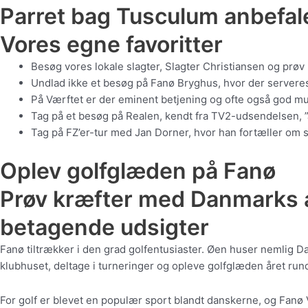
Parret bag Tusculum anbefal
Vores egne favoritter
Besøg vores lokale slagter, Slagter Christiansen og prøv 
Undlad ikke et besøg på Fanø Bryghus, hvor der serveres
På Værftet er der eminent betjening og ofte også god m
Tag på et besøg på Realen, kendt fra TV2-udsendelsen, ”J
Tag på FZ’er-tur med Jan Dorner, hvor han fortæller om s
Oplev golfglæden på Fanø
Prøv kræfter med Danmarks æ
betagende udsigter
Fanø tiltrækker i den grad golfentusiaster. Øen huser nemlig D
klubhuset, deltage i turneringer og opleve golfglæden året rund
For golf er blevet en populær sport blandt danskerne, og Fanø 