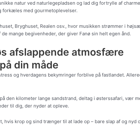
 unikke natur ved naturlegepladsen og lad dig fortrylle af cha
løg forkæles med gourmetoplevelser.
uset, Bryghuset, Realen osv., hvor musikken strømmer i højsæ
f de mange begivenheder, der giver Fanø sin helt egen ånd.
øs afslappende atmosfære
 på din måde
Lad stress og hverdagens bekymringer forblive på fastlandet. Al
r på den kilometer lange sandstrand, deltag i østerssafari, vær m
er til dig, der nyder at opleve.
t, hvis krop og sind trænger til at lade op – bare slap af og ny