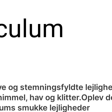
culum
e og stemningsfyldte lejligh
immel, hav og klitter.Oplev de
ulums smukke lejligheder