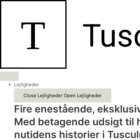
Gå
til
T
indholdet
Tus
Lejligheder
Close Lejligheder
Open Lejligheder
Fire enestående, eksklusiv
Med betagende udsigt til h
nutidens historier i Tusc