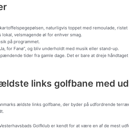
er
kartoffelspegepølsen, naturligvis toppet med remoulade, ristet 
 lokal, velsmagende øl for enhver smag.
usik på programmet.
a, for Fanø”, og bliv underholdt med musik eller stand-up.
pændende tider fra gamle dage. Det er bare at dreje håndtaget 
ldste links golfbane med ud
anmarks ældste links golfbane, der byder på udfordrende terræn 
t.
Vesterhavsbads Golfklub er kendt for at være en af de mest udf