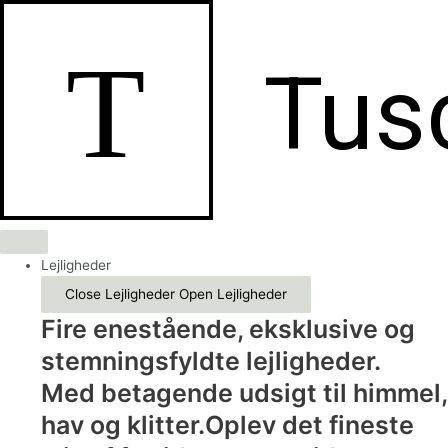
Gå
til
T
indholdet
Tus
Lejligheder
Close Lejligheder
Open Lejligheder
Fire enestående, eksklusive og
stemningsfyldte lejligheder.
Med betagende udsigt til himmel,
hav og klitter.Oplev det fineste