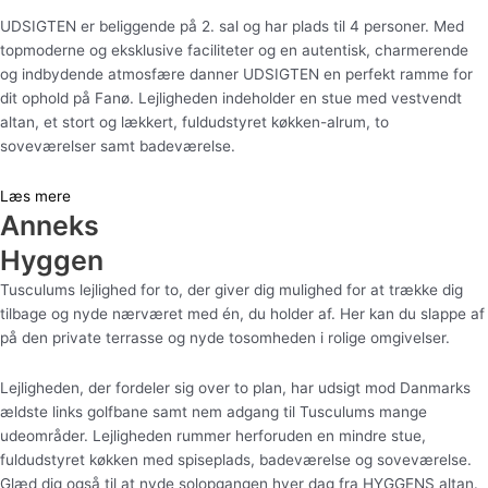
UDSIGTEN er beliggende på 2. sal og har plads til 4 personer. Med
topmoderne og eksklusive faciliteter og en autentisk, charmerende
og indbydende atmosfære danner UDSIGTEN en perfekt ramme for
dit ophold på Fanø. Lejligheden indeholder en stue med vestvendt
altan, et stort og lækkert, fuldudstyret køkken-alrum, to
soveværelser samt badeværelse.
Læs mere
Anneks
Hyggen
Tusculums lejlighed for to, der giver dig mulighed for at trække dig
tilbage og nyde nærværet med én, du holder af. Her kan du slappe af
på den private terrasse og nyde tosomheden i rolige omgivelser.
Lejligheden, der fordeler sig over to plan, har udsigt mod Danmarks
ældste links golfbane samt nem adgang til Tusculums mange
udeområder. Lejligheden rummer herforuden en mindre stue,
fuldudstyret køkken med spiseplads, badeværelse og soveværelse.
Glæd dig også til at nyde solopgangen hver dag fra HYGGENS altan.