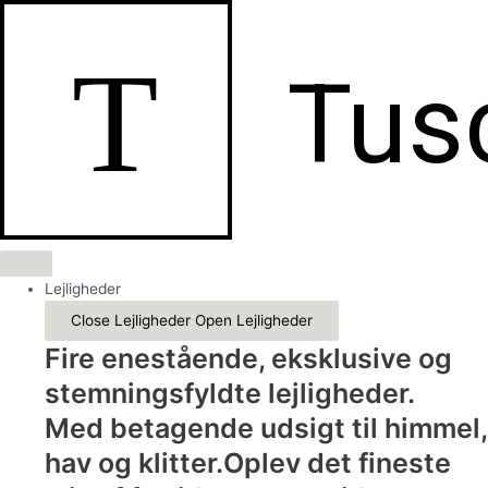
Gå
til
T
indholdet
Tus
Lejligheder
Close Lejligheder
Open Lejligheder
Fire enestående, eksklusive og
stemningsfyldte lejligheder.
Med betagende udsigt til himmel,
hav og klitter.Oplev det fineste